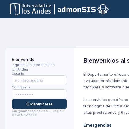
Bienvenido
Bienvenidos al 
Ingrese sus credenciales
UniAndes
Usuario
El Departamento ofrece u
evolucionar rápidamente 
hardware y software que 
Contraseña
Los servicios que ofrece
Identificarse
tecnológica de última ge
Sin @uniandes.edu.co — use su
altas prestaciones y 6 la
clave UniAndes
Emergencias