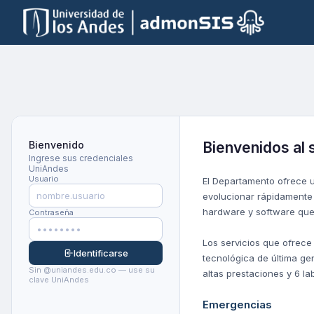
Bienvenido
Bienvenidos al 
Ingrese sus credenciales
UniAndes
Usuario
El Departamento ofrece u
evolucionar rápidamente 
hardware y software que 
Contraseña
Los servicios que ofrece
Identificarse
tecnológica de última ge
Sin @uniandes.edu.co — use su
altas prestaciones y 6 la
clave UniAndes
Emergencias